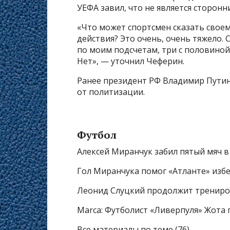
УЕФА завил, что не является сторон
«Что может спортсмен сказать свое
действия? Это очень, очень тяжело.
по моим подсчетам, три с половиной
Нет», — уточнил Чеферин.
Ранее президент РФ Владимир Путин
от политизации.
Футбол
Алексей Миранчук забил пятый мяч в 
Гол Миранчука помог «Атланте» изб
Леонид Слуцкий продолжит трениров
Marca: Футболист «Ливерпуля» Жота п
Все материалы по теме (76)