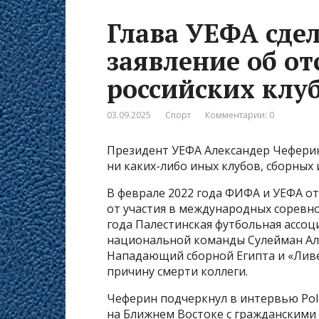
Глава УЕФА сде
заявление об о
российских клу
03.09.2025
Спорт
Комментарии: 0
Президент УЕФА Александер Чеферин
ни каких-либо иных клубов, сборных 
В феврале 2022 года ФИФА и УЕФА о
от участия в международных соревнов
года Палестинская футбольная ассоц
национальной команды Сулейман Аль
Нападающий сборной Египта и «Ливе
причину смерти коллеги.
Чеферин подчеркнул в интервью Polit
на Ближнем Востоке с гражданскими 