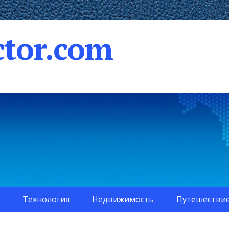
tor.com
Технология
Недвижимость
Путешестви