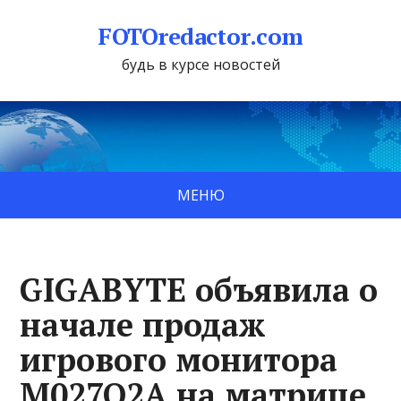
FOTOredactor.com
будь в курсе новостей
МЕНЮ
GIGABYTE объявила о
начале продаж
игрового монитора
M027Q2A на матрице