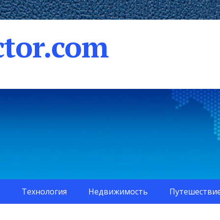
tor.com
Технология
Недвижимость
Путешестви