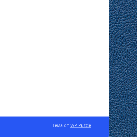
Тема от
WP Puzzle