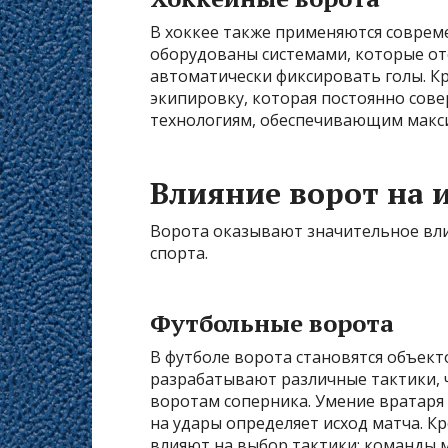
В хоккее также применяются соврем
оборудованы системами, которые о
автоматически фиксировать голы. К
экипировку, которая постоянно сов
технологиям, обеспечивающим макс
Влияние ворот на 
Ворота оказывают значительное влия
спорта.
Футбольные ворота
В футболе ворота становятся объекто
разрабатывают различные тактики, 
воротам соперника. Умение вратаря
на удары определяет исход матча. Кр
влияют на выбор тактики: команды 