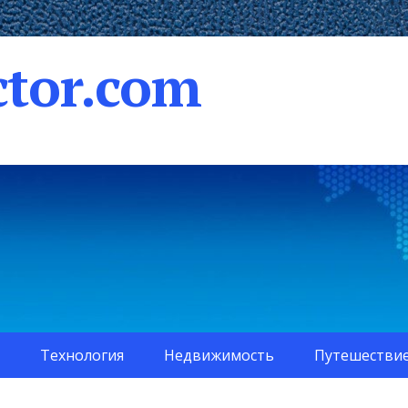
tor.com
Технология
Недвижимость
Путешестви