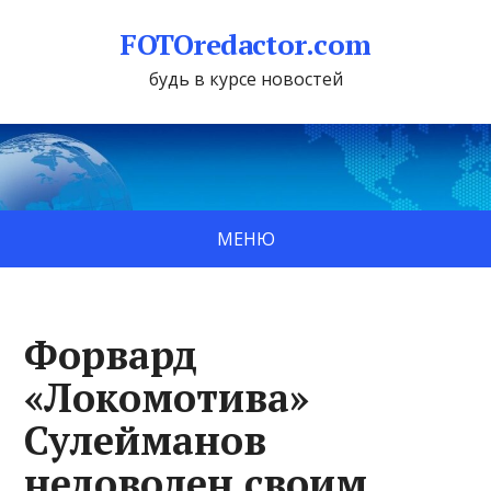
FOTOredactor.com
будь в курсе новостей
МЕНЮ
Форвард
«Локомотива»
Сулейманов
недоволен своим