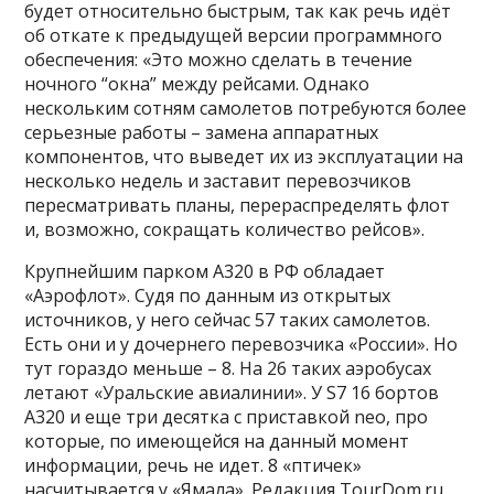
будет относительно быстрым, так как речь идёт
об откате к предыдущей версии программного
обеспечения: «Это можно сделать в течение
ночного “окна” между рейсами. Однако
нескольким сотням самолетов потребуются более
серьезные работы – замена аппаратных
компонентов, что выведет их из эксплуатации на
несколько недель и заставит перевозчиков
пересматривать планы, перераспределять флот
и, возможно, сокращать количество рейсов».
Крупнейшим парком A320 в РФ обладает
«Аэрофлот». Судя по данным из открытых
источников, у него сейчас 57 таких самолетов.
Есть они и у дочернего перевозчика «России». Но
тут гораздо меньше – 8. На 26 таких аэробусах
летают «Уральские авиалинии». У S7 16 бортов
A320 и еще три десятка с приставкой neo, про
которые, по имеющейся на данный момент
информации, речь не идет. 8 «птичек»
насчитывается у «Ямала». Редакция TourDom.ru