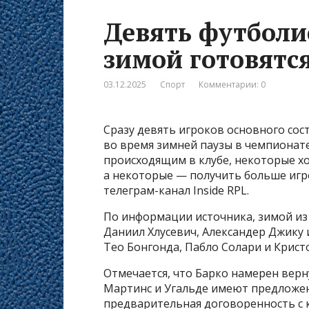
Девять футболи
зимой готовятс
03.12.2025
Спорт
Комментарии: 0
Сразу девять игроков основного сос
во время зимней паузы в чемпионат
происходящим в клубе, некоторые хо
а некоторые — получить больше игр
телеграм-канал Inside RPL.
По информации источника, зимой из 
Даниил Хлусевич, Александер Джику 
Тео Бонгонда, Пабло Солари и Крист
Отмечается, что Барко намерен верн
Мартинс и Угальде имеют предложени
предварительная договоренность с 