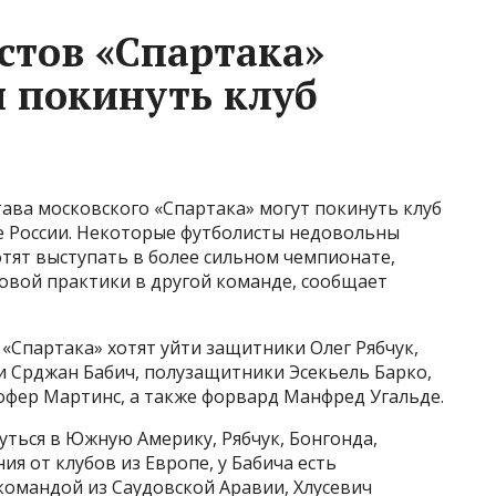
стов «Спартака»
я покинуть клуб
тава московского «Спартака» могут покинуть клуб
е России. Некоторые футболисты недовольны
тят выступать в более сильном чемпионате,
овой практики в другой команде, сообщает
«Спартака» хотят уйти защитники Олег Рябчук,
и Срджан Бабич, полузащитники Эсекьель Барко,
офер Мартинс, а также форвард Манфред Угальде.
уться в Южную Америку, Рябчук, Бонгонда,
я от клубов из Европе, у Бабича есть
командой из Саудовской Аравии, Хлусевич