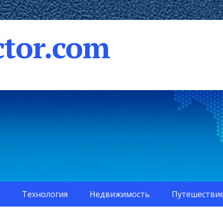
tor.com
Технология
Недвижимость
Путешестви