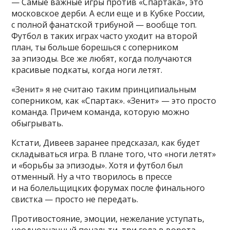
— Самые важные игры против «Спартака», это
московское дерби. А если еще и в Кубке России,
с полной фанатской трибуной — вообще топ.
Футбол в таких играх часто уходит на второй
план, ты больше борешься с соперником
за эпизоды. Все же любят, когда получаются
красивые подкаты, когда ноги летят.
«Зенит» я не считаю таким принципиальным
соперником, как «Спартак». «Зенит» — это просто
команда. Причем команда, которую можно
обыгрывать.
Кстати, Дивеев заранее предсказал, как будет
складываться игра. В плане того, что «ноги летят»
и «борьбы за эпизоды». Хотя и футбол был
отменный. Ну а что творилось в прессе
и на болельщицких форумах после финального
свистка — просто не передать.
Противостояние, эмоции, нежелание уступать,
неоднозначный пенальти, три гола в ворота