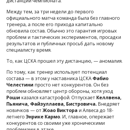
дистанции чемпионата.
Между тем, за три недели до первого
официального матча команда была без главного
тренера, а после его прихода капитально
обновила состав. Обычно это гарантия игровых
проблем и тактических экспериментов, просадки
результатов и публичных просьб дать новому
специалисту время.
То, как ЦСКА прошел эту дистанцию, — аномалия.
По тому, как тренер использует потенциал
состава — в этом у наставника ЦСКА
Фабио
Челестини
просто нет конкурентов. Он без
проблем обновляет центр обороны, хотя уход
Роши
казался катастрофой. Отпускает
Келлвена,
Пьянича, Файзуллаева, Бистровича.
Внедряет
новичков — от
Жоао Виктора
и Алвеса до 18-
летнего
Энрике Кармо
. И, главное, опережает
конкурентов со своими уже хроническими
проблемами в атаке.