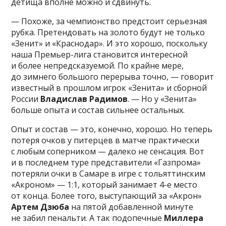
детища вполне можно и сдвинуть.
— Похоже, за чемпионство предстоит серьезная
рубка. Претендовать на золото будут не только
«Зенит» и «Краснодар». И это хорошо, поскольку
наша Премьер-лига становится интересной
и более непредсказуемой. По крайне мере,
до зимнего большого перерыва точно, — говорит
известный в прошлом игрок «Зенита» и сборной
России
Владислав Радимов
. — Но у «Зенита»
больше опыта и состав сильнее остальных.
Опыт и состав — это, конечно, хорошо. Но теперь
потеря очков у питерцев в матче практически
с любым соперником — далеко не сенсация. Вот
и в последнем туре представители «Газпрома»
потеряли очки в Самаре в игре с тольяттинским
«Акроном» — 1:1, который занимает 4-е место
от конца. Более того, выступающий за «Акрон»
Артем Дзюба
на пятой добавленной минуте
не забил пенальти. А так подопечные
Миллера