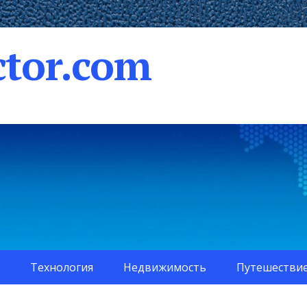
tor.com
Технология
Недвижимость
Путешестви