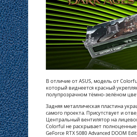
В отличие от ASUS, модель от Colorf
который виднеется красный укрепля
полупрозрачном тёмно-зелёном цвет
Задняя металлическая пластина укр
самого проекта. Присутствует и отве
Центральный вентилятор на лицевой 
Colorful не раскрывает полноценные
GeForce RTX 5080 Advanced DOOM Editi