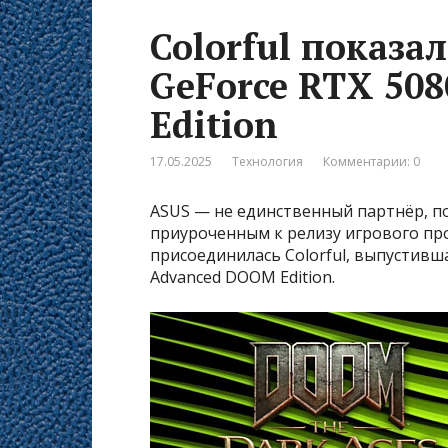
Colorful показа
GeForce RTX 50
Edition
17.05.2025
Технология
Комментарии: 0
ASUS — не единственный партнёр, п
приуроченным к релизу игрового про
присоединилась Colorful, выпустивш
Advanced DOOM Edition.