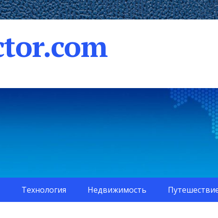
tor.com
Технология
Недвижимость
Путешестви