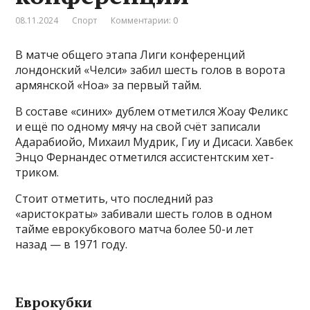
08.11.2024
Спорт
Комментарии: 0
В матче общего этапа Лиги конференций
лондонский «Челси» забил шесть голов в ворота
армянской «Ноа» за первый тайм.
В составе «синих» дублем отметился Жоау Феликс
и ещё по одному мячу на свой счёт записали
Адарабиойо, Михаил Мудрик, Гиу и Дисаси. Хавбек
Энцо Фернандес отметился ассистентским хет-
триком.
Стоит отметить, что последний раз
«аристократы» забивали шесть голов в одном
тайме еврокубкового матча более 50-и лет
назад — в 1971 году.
Еврокубки