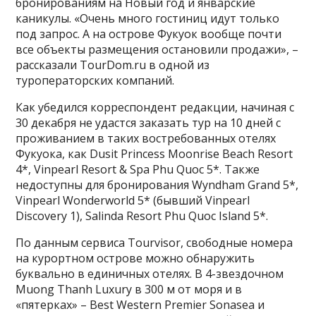
бронированиям на Новый год и январские
каникулы. «Очень много гостиниц идут только
под запрос. А на острове Фукуок вообще почти
все объекты размещения остановили продажи», –
рассказали TourDom.ru в одной из
туроператорских компаний.
Как убедился корреспондент редакции, начиная с
30 декабря не удастся заказать тур на 10 дней с
проживанием в таких востребованных отелях
Фукуока, как Dusit Princess Moonrise Beach Resort
4*, Vinpearl Resort & Spa Phu Quoc 5*. Также
недоступны для бронирования Wyndham Grand 5*,
Vinpearl Wonderworld 5* (бывший Vinpearl
Discovery 1), Salinda Resort Phu Quoc Island 5*.
По данным сервиса Tourvisor, свободные номера
на курортном острове можно обнаружить
буквально в единичных отелях. В 4-звездочном
Muong Thanh Luxury в 300 м от моря и в
«пятерках» – Best Western Premier Sonasea и