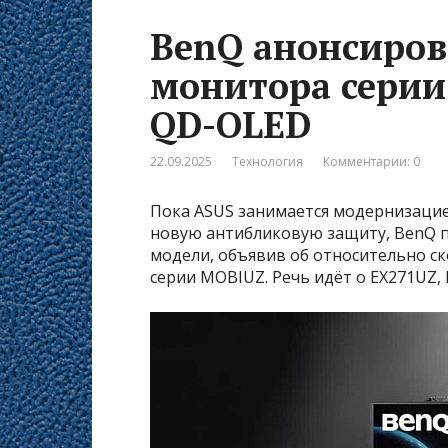
BenQ анонсиров
монитора серии
QD-OLED
22.09.2025
Технология
Комментарии: 0
Пока ASUS занимается модернизаци
новую антибликовую защиту, BenQ 
модели, объявив об относительно ск
серии MOBIUZ. Речь идёт о EX271UZ, 