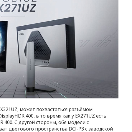
EX321UZ, может похвастаться разъёмом
DisplayHDR 400, в то время как у EX271UZ есть
DR 400. С другой стороны, обе модели с
ат цветового пространства DCI-P3 с заводской