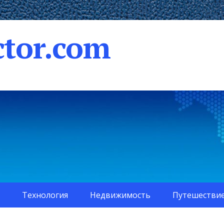
tor.com
Технология
Недвижимость
Путешестви