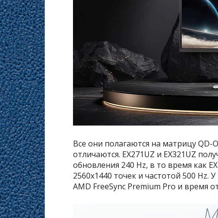
Все они полагаются на матрицу QD-O
отличаются. EX271UZ и EX321UZ полу
обновления 240 Hz, в то время как 
2560х1440 точек и частотой 500 Hz. 
AMD FreeSync Premium Pro и время от