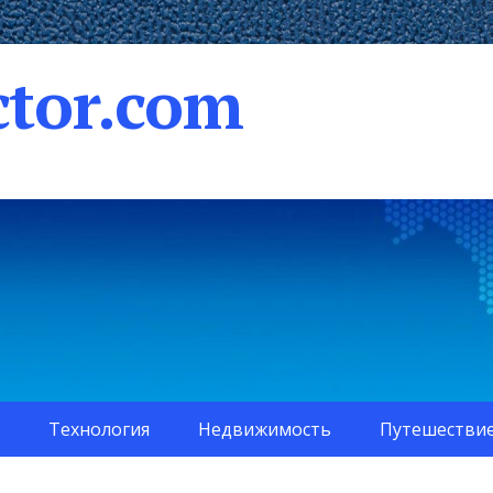
tor.com
Технология
Недвижимость
Путешестви