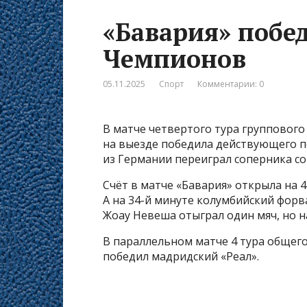
«Бавария» побе
Чемпионов
05.11.2025
Спорт
Комментарии: 0
В матче четвертого тура групповог
на выезде победила действующего п
из Германии переиграл соперника со 
Счёт в матче «Бавария» открыла на 4
А на 34-й минуте колумбийский форв
Жоау Невеша отыграл один мяч, но н
В параллельном матче 4 тура общег
победил мадридский «Реал».