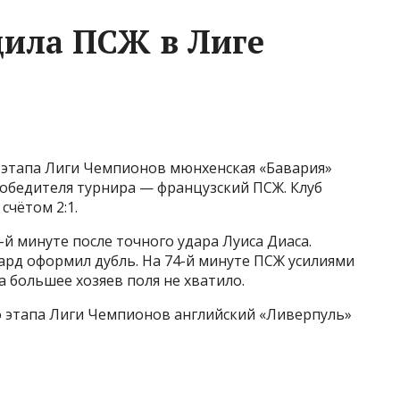
дила ПСЖ в Лиге
о этапа Лиги Чемпионов мюнхенская «Бавария»
обедителя турнира — французский ПСЖ. Клуб
счётом 2:1.
-й минуте после точного удара Луиса Диаса.
ард оформил дубль. На 74-й минуте ПСЖ усилиями
а большее хозяев поля не хватило.
о этапа Лиги Чемпионов английский «Ливерпуль»