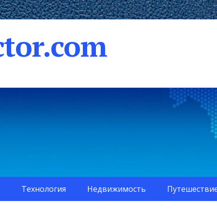
tor.com
Технология
Недвижимость
Путешестви