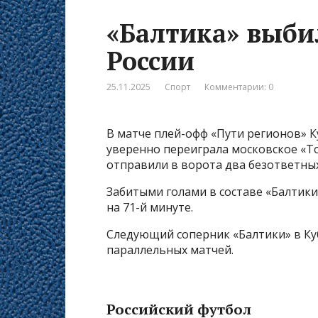
«Балтика» выби
России
25.11.2025
Спорт
Комментарии: 0
В матче плей-офф «Пути регионов» К
уверенно переиграла московское «Т
отправили в ворота два безответных
Забитыми голами в составе «Балтик
на 71-й минуте.
Следующий соперник «Балтики» в Куб
параллельных матчей.
Российский футбол