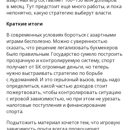
азартных игр составляет 100−150 млн долларов
в месяц. Тут предстоит ещё много работы, и пока
непонятно, какую стратегию выберут власти.
Краткие итоги
В современных условиях бороться с азартными
играми бесполезно. Можно с уверенностью
сказать, что решение легализовать букмекеров
было правильным. Государство сумело построить
прозрачную и контролируемую систему, спорт
получает от БК огромные деньги, но теперь
нужно выстраивать стратегию по борьбе
с лудоманией. И это серьёзный вызов, ведь надо
определиться, какой частью доходов стоит
пожертвовать, чтобы контролировать ситуацию
с игровой зависимостью, но при этом не урезать
налоговые поступления и финансирование
спорта.
Подытожить материал хочется тем, что игровую
зависимость почти всегда провоцирует