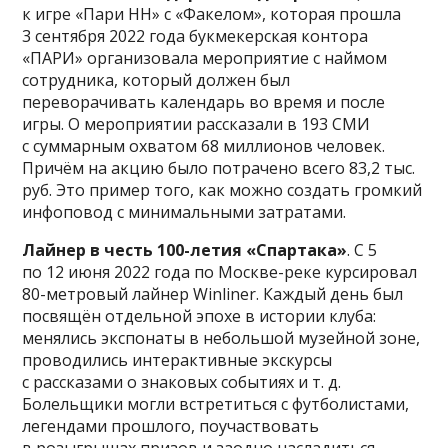
к игре «Пари НН» с «Факелом», которая прошла
3 сентября 2022 года букмекерская контора
«ПАРИ» организовала мероприятие с наймом
сотрудника, который должен был
переворачивать календарь во время и после
игры. О мероприятии рассказали в 193 СМИ
с суммарным охватом 68 миллионов человек.
Причём на акцию было потрачено всего 83,2 тыс.
руб. Это пример того, как можно создать громкий
инфоповод с минимальными затратами.
Лайнер в честь 100-летия «Спартака»
. С 5
по 12 июня 2022 года по Москве-реке курсировал
80-метровый лайнер Winliner. Каждый день был
посвящён отдельной эпохе в истории клуба:
менялись экспонаты в небольшой музейной зоне,
проводились интерактивные экскурсы
с рассказами о знаковых событиях и т. д.
Болельщики могли встретиться с футболистами,
легендами прошлого, поучаствовать