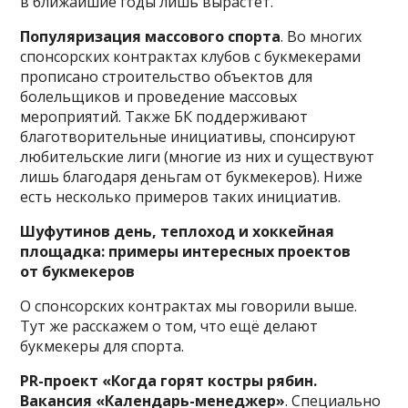
в ближайшие годы лишь вырастет.
Популяризация массового спорта
. Во многих
спонсорских контрактах клубов с букмекерами
прописано строительство объектов для
болельщиков и проведение массовых
мероприятий. Также БК поддерживают
благотворительные инициативы, спонсируют
любительские лиги (многие из них и существуют
лишь благодаря деньгам от букмекеров). Ниже
есть несколько примеров таких инициатив.
Шуфутинов день, теплоход и хоккейная
площадка: примеры интересных проектов
от букмекеров
О спонсорских контрактах мы говорили выше.
Тут же расскажем о том, что ещё делают
букмекеры для спорта.
PR-проект «Когда горят костры рябин.
Вакансия «Календарь-менеджер»
. Специально