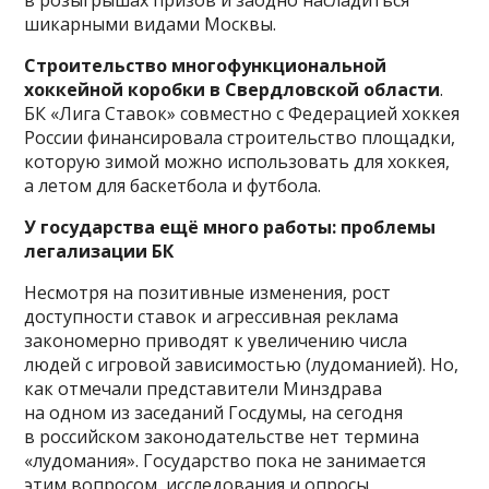
в розыгрышах призов и заодно насладиться
шикарными видами Москвы.
Строительство многофункциональной
хоккейной коробки в Свердловской области
.
БК «Лига Ставок» совместно с Федерацией хоккея
России финансировала строительство площадки,
которую зимой можно использовать для хоккея,
а летом для баскетбола и футбола.
У государства ещё много работы: проблемы
легализации БК
Несмотря на позитивные изменения, рост
доступности ставок и агрессивная реклама
закономерно приводят к увеличению числа
людей с игровой зависимостью (лудоманией). Но,
как отмечали представители Минздрава
на одном из заседаний Госдумы, на сегодня
в российском законодательстве нет термина
«лудомания». Государство пока не занимается
этим вопросом, исследования и опросы