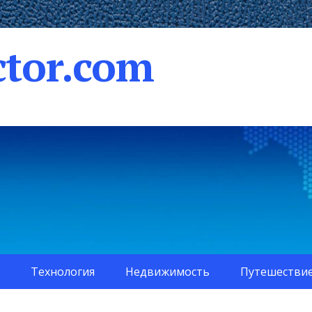
tor.com
Технология
Недвижимость
Путешестви