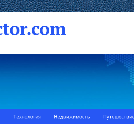
tor.com
Технология
Недвижимость
Путешестви