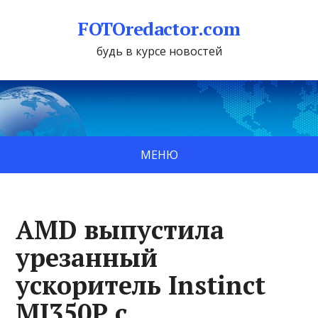
FOTOredactor.com
будь в курсе новостей
МЕНЮ
AMD выпустила
урезанный
ускоритель Instinct
MI350P с