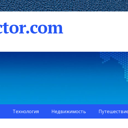
tor.com
Технология
Недвижимость
Путешестви