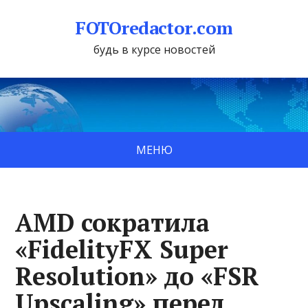
FOTOredactor.com
будь в курсе новостей
МЕНЮ
AMD сократила
«FidelityFX Super
Resolution» до «FSR
Upscaling» перед