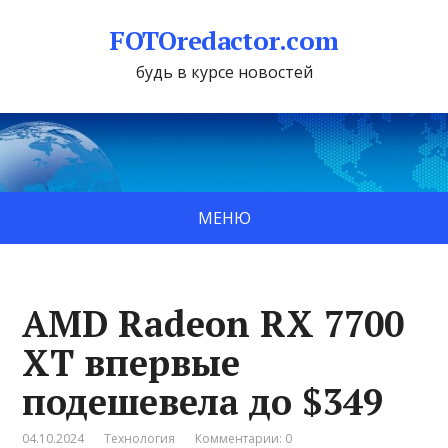
FOTOredactor.com
будь в курсе новостей
МЕНЮ
AMD Radeon RX 7700
XT впервые
подешевела до $349
04.10.2024
Технология
Комментарии: 0