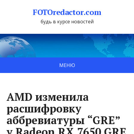
FOTOredactor.com
будь в курсе новостей
МЕНЮ
AMD изменила
расшифровку
аббревиатуры “GRE”
у Radeon RX 7650 GRE