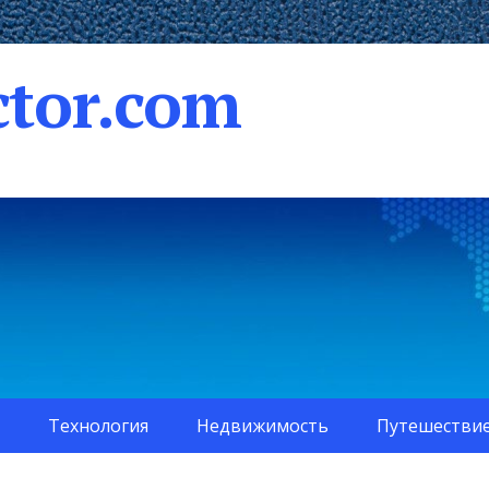
tor.com
Технология
Недвижимость
Путешестви