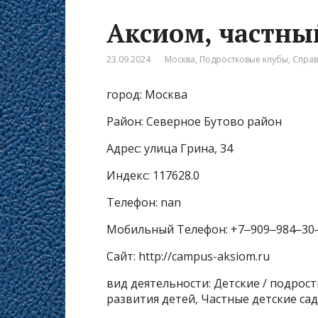
Аксиом, частны
23.09.2024
Москва
,
Подростковые клубы
,
Спра
город: Москва
Район: Северное Бутово район
Адрес: улица Грина, 34
Индекс: 117628.0
Телефон: nan
Мобильный Телефон: +7‒909‒984‒30
Сайт: http://campus-aksiom.ru
вид деятельности: Детские / подрос
развития детей, Частные детские с