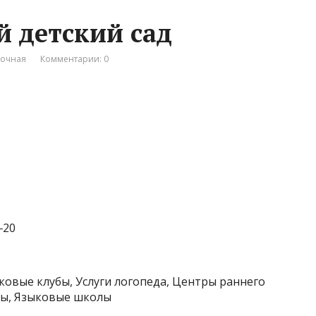
й детский сад
вочная
Комментарии: 0
‒20
тковые клубы, Услуги логопеда, Центры раннего
ады, Языковые школы