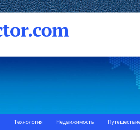
tor.com
Технология
Недвижимость
Путешестви