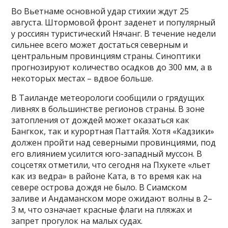
Во Вьетнаме основной удар стихии ждут 25
августа. Штормовой фронт заденет и популярный
у россиян туристический Нячанг. В течение недели
сильнее всего может достаться северным и
центральным провинциям страны. Синоптики
прогнозируют количество осадков до 300 мм, а в
некоторых местах – вдвое больше.
В Таиланде метеорологи сообщили о грядущих
ливнях в большинстве регионов страны. В зоне
затопления от дождей может оказаться как
Бангкок, так и курортная Паттайя. Хотя «Кадзики»
должен пройти над северными провинциями, под
его влиянием усилится юго-западный муссон. В
соцсетях отметили, что сегодня на Пхукете «льет
как из ведра» в районе Ката, в то время как на
севере острова дождя не было. В Сиамском
заливе и Андаманском море ожидают волны в 2–
3 м, что означает красные флаги на пляжах и
запрет прогулок на малых судах.