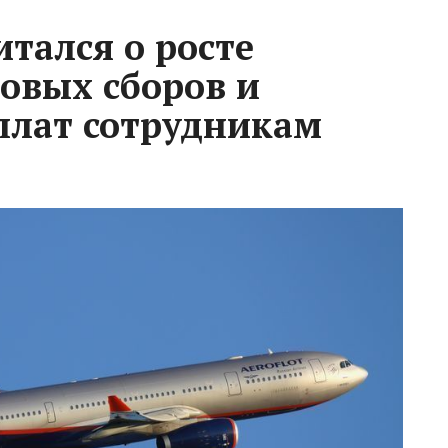
тался о росте
новых сборов и
плат сотрудникам