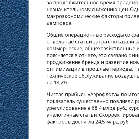
за продолжительное время продемо
незначительному снижению цен. Одн
макроэкономические факторы приве
демпфера.
Общие операционные расходы сократи
отдельные статьи затрат показали з
коммерческие, общехозяйственные и
поясняется в отчете, это связано с
продвижение бренда и развитие нов
оптимизации в прошлые периоды. Т
техническое обслуживание воздушных
на 18,2%.
Чистая прибыль «Аэрофлота» по итога
показатель существенно повлияли р
урегулирования в 68,4 млрд руб., кур
аналогичные статьи. Скорректирован
факторов достигла 24,5 млрд руб.