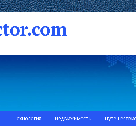
tor.com
Технология
Недвижимость
Путешестви