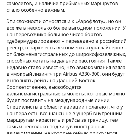
самолетов, и наличие прибыльных маршрутов
стало особенно важным.
Эти сложности относятся и к «Аэрофлоту», но он
все же в несколько более выгодном положении. У
нацперевозчика большое число бортов
«дебермудизировано» – переведено в российский
реестр, в парке есть вся номенклатура лайнеров –
от ближнемагистральных до широкофюзеляжных,
способных летать на дальние расстояния. Также
недавно стало известно, что авиакомпания взяла
в «мокрый лизинг» три Airbus А330-300, они будут
выполнять рейсы на Дальний Восток.
Соответственно, высвободятся
дальнемагистральные самолеты, которые можно
будет поставить на международные линии.
Специалисты в области авиации полагают, что у
нацпера есть все шансы не в ущерб внутренним
маршрутам нарастить и рейсы за границу, тем
самым несколько подвинув иностранные
авиакомпании, на которые сейчас приходится