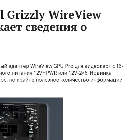
 Grizzly WireView
ает сведения о
вый адаптер WireView GPU Pro для видеокарт с 16-
ого питания 12VHPWR или 12V-2×6. Новинка
шое, но крайне полезное количество информации