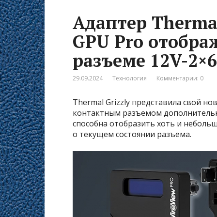
Адаптер Thermal
GPU Pro отображ
разъеме 12V-2×6
29.09.2024
Технология
Комментарии: 0
Thermal Grizzly представила свой но
контактным разъемом дополнительн
способна отобразить хоть и неболь
о текущем состоянии разъема.