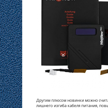
Другим плюсом новинки можно счит
лишнего изгиба кабеля питания, пов