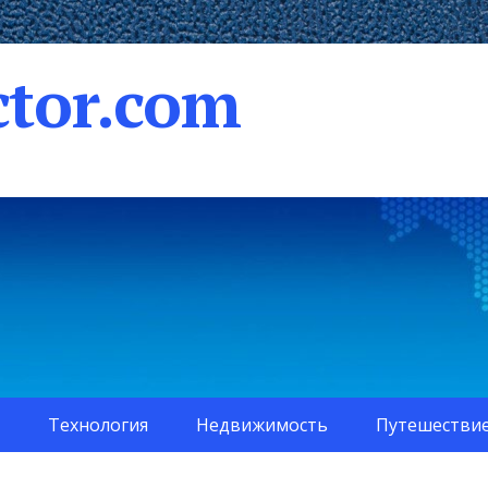
tor.com
Технология
Недвижимость
Путешестви