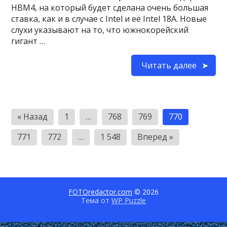
HBM4, на который будет сделана очень большая
ставка, как и в случае с Intel и её Intel 18A. Новые
слухи указывают на то, что южнокорейский
гигант …
Читать далее
Пагинация
« Назад
1
…
768
769
770
записей
771
772
…
1 548
Вперед »
FOTOredactor.com
© 2026
Тема от
WP Puzzle