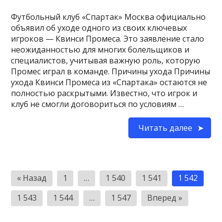
Футбольный клуб «Спартак» Москва официально
объявил об уходе одного из своих ключевых
игроков — Квинси Промеса. Это заявление стало
неожиданностью для многих болельщиков и
специалистов, учитывая важную роль, которую
Промес играл в команде. Причины ухода Причины
ухода Квинси Промеса из «Спартака» остаются не
полностью раскрытыми. Известно, что игрок и
клуб не смогли договориться по условиям …
Читать далее
Пагинация
« Назад
1
…
1 540
1 541
1 542
записей
1 543
1 544
…
1 547
Вперед »