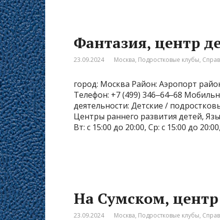
Фантазия, центр де
23.09.2024
Москва
,
Подростковые клубы
,
Спра
город: Москва Район: Аэропорт район
Телефон: +7 (499) 346‒64‒68 Мобильны
деятельности: Детские / подростков
Центры раннего развития детей, Язык
Вт: с 15:00 до 20:00, Ср: с 15:00 до 20:00
На Сумском, цент
23.09.2024
Москва
,
Подростковые клубы
,
Спра