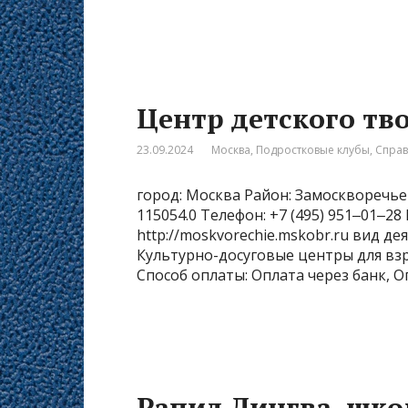
Центр детского тв
23.09.2024
Москва
,
Подростковые клубы
,
Спра
город: Москва Район: Замоскворечье 
115054.0 Телефон: +7 (495) 951‒01‒2
http://moskvorechie.mskobr.ru вид д
Культурно-досуговые центры для взро
Способ оплаты: Оплата через банк, О
Рапид Лингва, шко