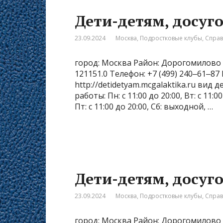
Дети-детям, досуг
23.09.2024
Москва
,
Подростковые клубы
,
Спра
город: Москва Район: Дорогомилово р
121151.0 Телефон: +7 (499) 240‒61‒8
http://detidetyam.mcgalaktika.ru вид
работы: Пн: с 11:00 до 20:00, Вт: с 11:00 
Пт: с 11:00 до 20:00, Сб: выходной, …
Дети-детям, досуг
23.09.2024
Москва
,
Подростковые клубы
,
Спра
город: Москва Район: Дорогомилово 