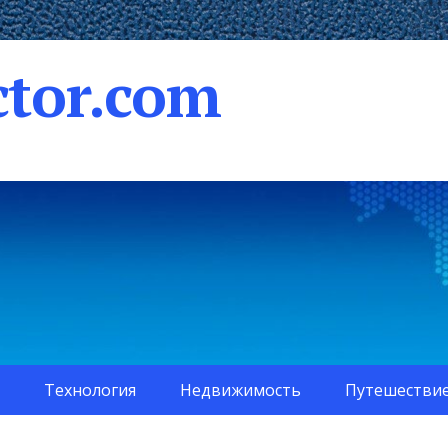
tor.com
Технология
Недвижимость
Путешестви