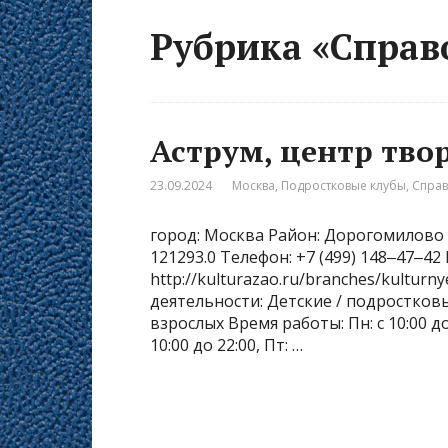
Рубрика «Справ
Аструм, центр тво
23.09.2024
Москва
,
Подростковые клубы
,
Спра
город: Москва Район: Дорогомилово 
121293.0 Телефон: +7 (499) 148‒47‒4
http://kulturazao.ru/branches/kultur
деятельности: Детские / подростков
взрослых Время работы: Пн: с 10:00 до 22
10:00 до 22:00, Пт: …