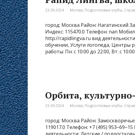
23.09.2024
Москва
,
Подростковые клубы
,
Спра
город: Москва Район: Нагатинский За
Индекс: 115470.0 Телефон: nan Моби
http://rapidlingva.ru вид деятельнос
обучении, Услуги логопеда, Центры 
работы: Пн: с 10:00 до 22:00, Вт: с 10:00
Орбита, культурно
23.09.2024
Москва
,
Подростковые клубы
,
Спра
город: Москва Район: Замоскворечье 
119017.0 Телефон: +7 (495) 953‒69‒1
деятельности: Детские / подростков