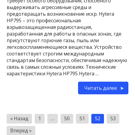
требует особого оборудования, способного
выдерживать агрессивные среды и
предотвращать возникновение искр. Hytera
HP795 – это профессиональная
взрывозащищенная радиостанция,
разработанная для работы в опасных зонах, где
присутствуют горючие газы, пыль или
легковоспламеняющиеся вещества. Устройство
соответствует строгим международным
стандартам безопасности, обеспечивая надежную
связь в самых сложных условиях. Технические
характеристики Hytera HP795 Hytera …
Читать далее
Пагинация
« Назад
1
…
50
51
52
53
записей
Вперед »