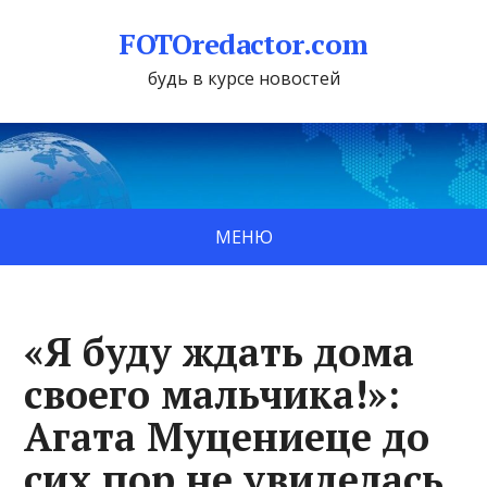
FOTOredactor.com
будь в курсе новостей
МЕНЮ
«Я буду ждать дома
своего мальчика!»:
Агата Муцениеце до
сих пор не увиделась