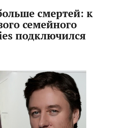
больше смертей: к
ого семейного
ries подключился