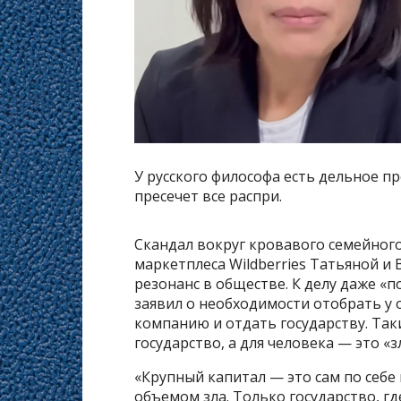
У русского философа есть дельное п
пресечет все распри.
Скандал вокруг кровавого семейног
маркетплеса Wildberries Татьяной и
резонанс в обществе. К делу даже «
заявил о необходимости отобрать у
компанию и отдать государству. Та
государство, а для человека — это «з
«Крупный капитал — это сам по себе 
объемом зла. Только государство, г