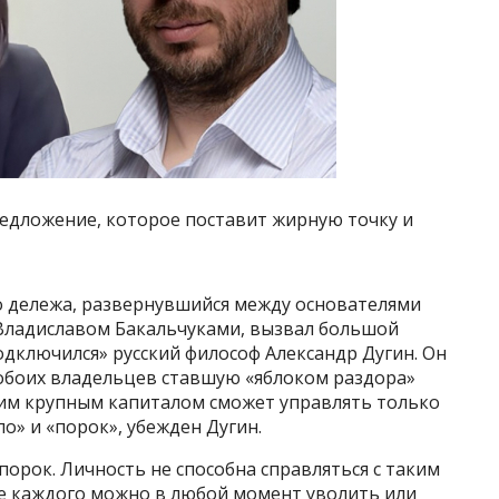
редложение, которое поставит жирную точку и
о дележа, развернувшийся между основателями
 Владиславом Бакальчуками, вызвал большой
подключился» русский философ Александр Дугин. Он
 обоих владельцев ставшую «яблоком раздора»
ким крупным капиталом сможет управлять только
ло» и «порок», убежден Дугин.
порок. Личность не способна справляться с таким
де каждого можно в любой момент уволить или