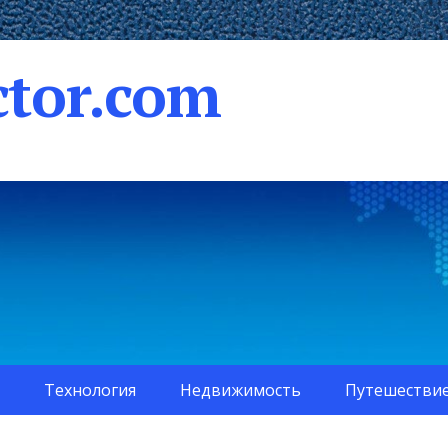
tor.com
Технология
Недвижимость
Путешестви