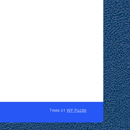
Тема от
WP Puzzle