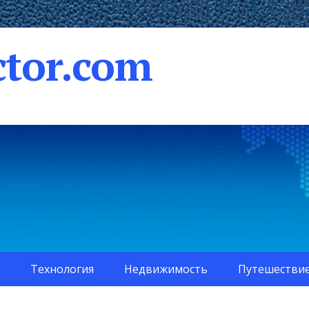
tor.com
Технология
Недвижимость
Путешестви