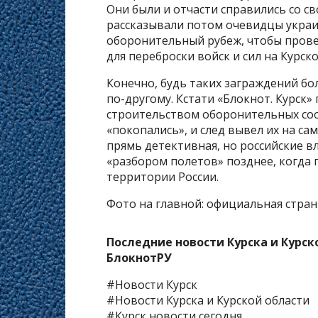
Они были и отчасти справились со с
рассказывали потом очевидцы укра
оборонительный рубеж, чтобы прове
для переброски войск и сил на Курск
Конечно, будь таких заграждений бол
по-другому. Кстати «Блокнот. Курск»
строительством оборонительных соо
«покопались», и след вывел их на са
прямь детективная, но российские в
«разбором полетов» позднее, когда 
территории России.
Фото на главной: официальная стран
Последние новости Курска и Курск
БлокнотРУ
#Новости Курск
#Новости Курска и Курской области
#Курск новости сегодня