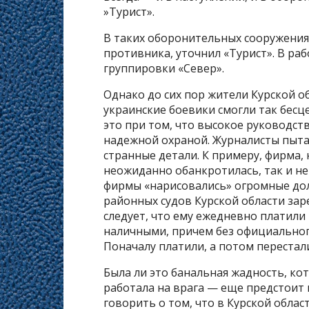
»Турист».
В таких оборонительных сооружения
противника, уточнил «Турист». В ра
группировки «Север».
Однако до сих пор жители Курской о
украинские боевики смогли так бес
это при том, что высокое руководст
надежной охраной. Журналисты пыта
странные детали. К примеру, фирма
неожиданно обанкротилась, так и не
фирмы «нарисовались» огромные долг
районных судов Курской области зар
следует, что ему ежедневно платили 
наличными, причем без официального
Поначалу платили, а потом перестал
Была ли это банальная жадность, ко
работала на врага — еще предстоит 
говорить о том, что в Курской облас