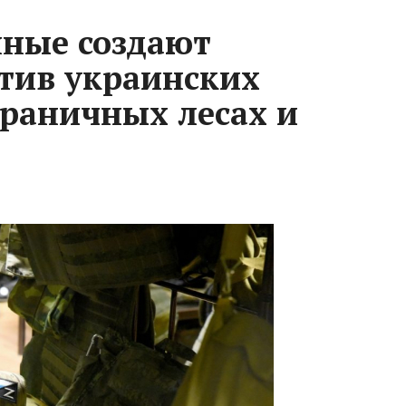
нные создают
тив украинских
граничных лесах и