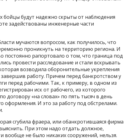
х бойцы будут надежно скрыты от наблюдения
боте задействованы инженерные части
бласти мучаются вопросом, как получилось, что
церемонно проникнуть на территорию региона. И
во постоянно рапортовало о том, что граница под
лись провести расследование и стали вскрывать
, которая возводила оборонительные укрепления
 завершив работу. Причем перед банкротством у
и перед рабочими. Так, к примеру, в одном из
егистрирован иск от рабочего, из которого
по договору «на словах» по пять тысяч в день
 оформления. И это за работу под обстрелами.
и.
торая сгубила фраера, или обанкротившаяся фирма
выяснить. При этом надо отдать должное,
ти вообще не было никаких сооружений, нельзя.