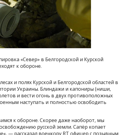
пировка «Север» в Белгородской и Курской
еходят к обороне.
лесах и полях Курской и Белгородской областей в
итории Украины. Блиндажи и капониры (ниши,
олетов и вести огонь в двух противоположных
военным наступать и полностью освободить
вимся к обороне. Скорее даже наоборот, мы
 освобождению русской земли. Сапёр копает
оне«, — рассказал военкору RT офицер с позывным