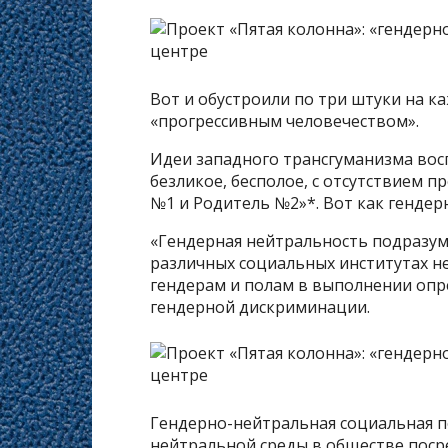
Вот и обустроили по три штуки на ка
«прогрессивным человечеством».
Идеи западного трансгуманизма во
безликое, бесполое, с отсутствием п
№1 и Родитель №2»*. Вот как гендер
«Гендерная нейтральность подразуме
различных социальных институтах н
гендерам и полам в выполнении опр
гендерной дискриминации.
Гендерно-нейтральная социальная п
нейтральной среды в обществе поср