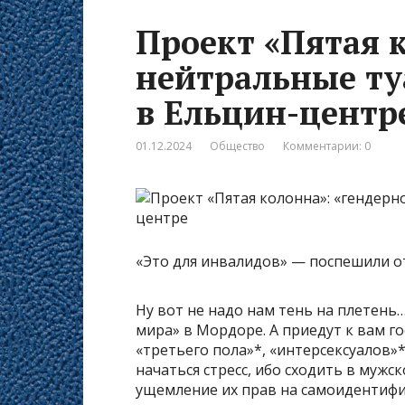
Проект «Пятая к
нейтральные ту
в Ельцин-центр
01.12.2024
Общество
Комментарии: 0
«Это для инвалидов» — поспешили о
Ну вот не надо нам тень на плетень
мира» в Мордоре. А приедут к вам гос
«третьего пола»*, «интерсексуалов»
начаться стресс, ибо сходить в мужс
ущемление их прав на самоидентифи