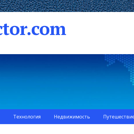
tor.com
Технология
Недвижимость
Путешестви