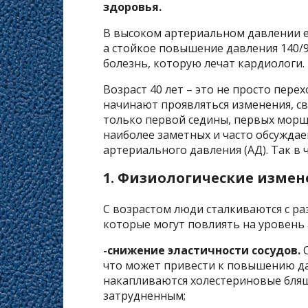
здоровья.
В высоком артериальном давлении е
а стойкое повышение давления 140/90
болезнь, которую лечат кардиологи.
Возраст 40 лет – это не просто перех
начинают проявляться изменения, св
только первой седины, первых морщи
наиболее заметных и часто обсужда
артериального давления (АД). Так в 
1. Физиологические измен
С возрастом люди сталкиваются с р
которые могут повлиять на уровень
-снижение эластичности сосудов.
С
что может привести к повышению да
накапливаются холестериновые бляшк
затрудненным;