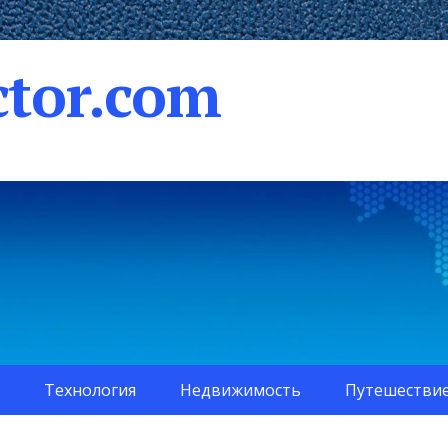
tor.com
Технология
Недвижимость
Путешестви