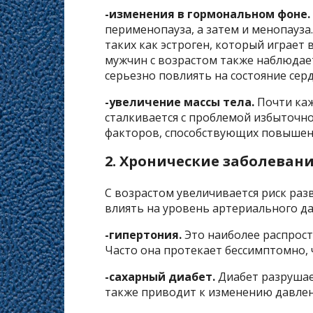
-изменения в гормональном фоне.
перименопауза, а затем и менопауза
таких как эстроген, который играет
мужчин с возрастом также наблюдает
серьезно повлиять на состояние сер
-увеличение массы тела.
Почти каж
сталкивается с проблемой избыточног
факторов, способствующих повышен
2. Хронические заболеван
С возрастом увеличивается риск раз
влиять на уровень артериального да
-гипертония.
Это наиболее распрост
Часто она протекает бессимптомно, 
-сахарный диабет.
Диабет разрушает
также приводит к изменению давлен