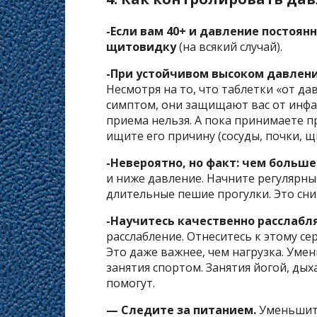
-Если вам 40+ и давление постоян
щитовидку
(на всякий случай).
-При устойчивом высоком давлени
Несмотря на то, что таблетки «от да
симптом, они защищают вас от инфар
приема нельзя. А пока принимаете п
ищите его причину (сосуды, почки, щи
-Невероятно, но факт: чем больш
и ниже давление. Начните регулярны
длительные пешие прогулки. Это сни
-Научитесь качественно расслабл
расслабление. Отнеситесь к этому сер
Это даже важнее, чем нагрузка. Умен
занятия спортом. Занятия йогой, ды
помогут.
— Следите за питанием.
Уменьшите