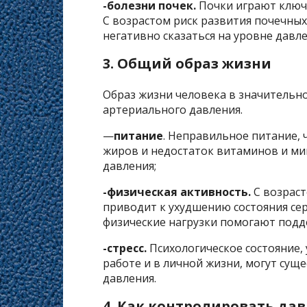
-болезни почек.
Почки играют ключ
С возрастом риск развития почечных
негативно сказаться на уровне давле
3. Общий образ жизни
Образ жизни человека в значительно
артериального давления.
—
питание
. Неправильное питание,
жиров и недостаток витаминов и м
давления;
-физическая активность.
С возраст
приводит к ухудшению состояния сер
физические нагрузки помогают под
-стресс.
Психологическое состояние, 
работе и в личной жизни, могут сущ
давления.
4. Как контролировать дав