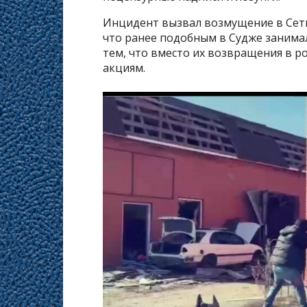
Инцидент вызвал возмущение в Сети
что ранее подобным в Судже занима
тем, что вместо их возвращения в 
акциям.