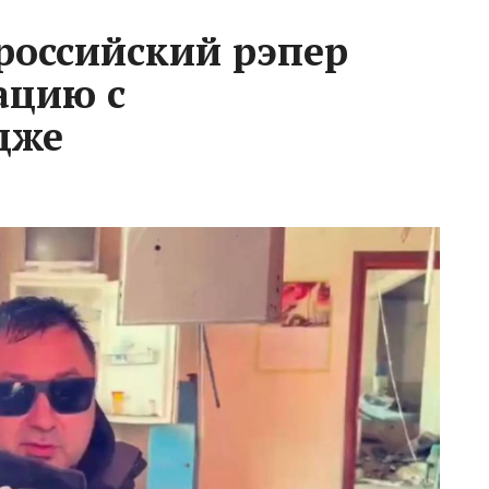
 российский рэпер
ацию с
дже