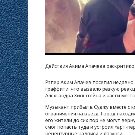
Действия Акима Апачева раскритиков
Рэпер Аким Апачев посетил недавно
граффити, что вызвало резкую реакц
Александра Хинштейна и части местн
Музыкант прибыл в Суджу вместе с 
ограничения на въезд. Город находи
его жители до сих пор не могут верн
смог попасть туда и устроил «арт-пе
нецензурные надписи и лозунги.