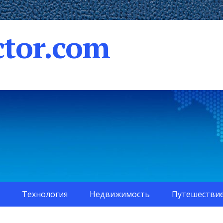
tor.com
Технология
Недвижимость
Путешестви