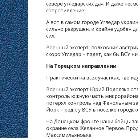
севере угледарских дач. И даже нес
сопротивление.
А вот в самом городе Угледар украи
сильно разрушен, и крайне удобен д
сил.
Военный эксперт, полковник австрий
скоро Угледар – падет, как бы ВСУ н
На Торецком направлении
Практически на всех участках, где и
Военный эксперт Юрий Подоляка отм
контроль южную часть микрорайона За
потерял контроль над Фенольным з
Йорк – ред.), у ВСУ в поселке городс
На Донецком фронте наши бойцы зан
окраине села Желанное Первое. Прод
Максимильяновка.