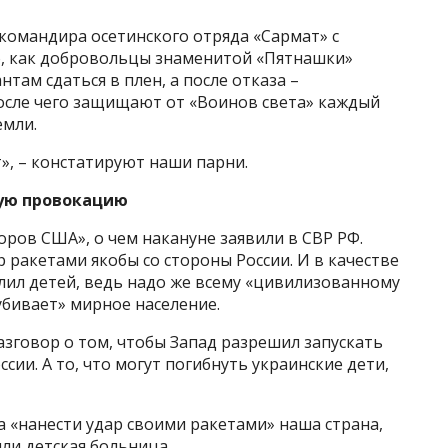
командира осетинского отряда «Сармат» с
о, как добровольцы знаменитой «Пятнашки»
там сдаться в плен, а после отказа –
осле чего защищают от «Воинов света» каждый
емли.
», – констатируют наши парни.
ую провокацию
оров США», о чем накануне заявили в СВР РФ.
 ракетами якобы со стороны России. И в качестве
лил детей, ведь надо же всему «цивилизованному
убивает» мирное население.
азговор о том, чтобы Запад разрешил запускать
сии. А то, что могут погибнуть украинские дети,
 «нанести удар своими ракетами» наша страна,
или детская больница.