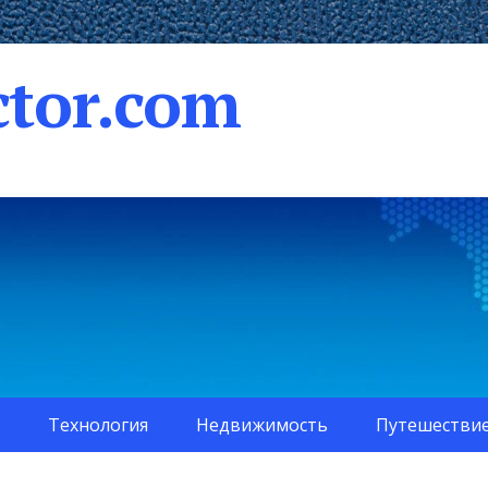
tor.com
Технология
Недвижимость
Путешестви