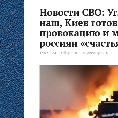
Новости СВО: Уг
наш, Киев гото
провокацию и м
россиян «счаст
17.09.2024
Общество
Комментарии: 0