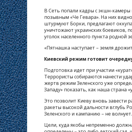
В Сеть попали кадры с экшн-камеры 
позывным «Че Гевара». На них видн
штурмуют Борки, предлагают оккупан
уничтожают украинских боевиков, п
уголок населенного пункта родной з
«Пятнашка наступает – земля дрожит
Киевский режим готовит очередн
Подготовка идет при участии «курат
Террористы собираются нанести удар
жертв режим Зеленского уже опреде
Западу» показать, как наша страна «
Это позволит Киеву вновь завести р
ракеты высокой дальности вглубь Рос
Зеленского и кампанию – не волнует.
Цели, куда якобы непременно должна
определены – это либо детский сад, 