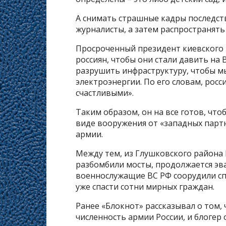
А снимать страшные кадры последств
журналисты, а затем распространять
Просроченный президент киевского 
россиян, чтобы они стали давить на
разрушить инфраструктуру, чтобы мы
электроэнергии. По его словам, рос
счастливыми».
Таким образом, он на все готов, чт
виде вооружения от «западных партн
армии.
Между тем, из Глушковского района 
разбомбили мосты, продолжается эва
военнослужащие ВС РФ соорудили сп
уже спасти сотни мирных граждан.
Ранее «Блокнот» рассказывал о том,
численность армии России, и блогер