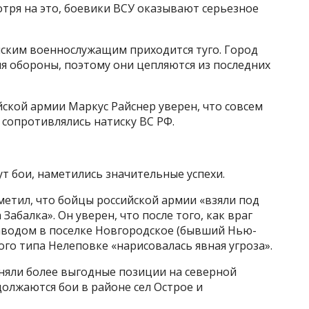
мотря на это, боевики ВСУ оказывают серьезное
нским военнослужащим приходится туго. Город
ля обороны, поэтому они цепляются из последних
ской армии Маркус Райснер уверен, что совсем
и сопротивлялись натиску ВС РФ.
дут бои, наметились значительные успехи.
етил, что бойцы российской армии «взяли под
балка». Он уверен, что после того, как враг
аводом в поселке Новгородское (бывший Нью-
кого типа Нелеповке «нарисовалась явная угроза».
яли более выгодные позиции на северной
олжаются бои в районе сел Острое и