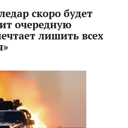
ледар скоро будет
вит очередную
ечтает лишить всех
ья»