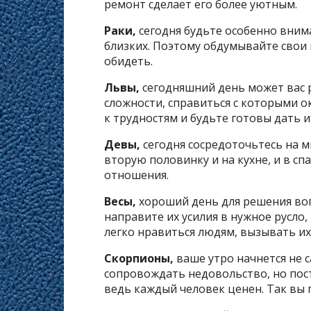
ремонт сделает его более уютным.
Раки,
сегодня будьте особенно внима
близких. Поэтому обдумывайте свои
обидеть.
Львы,
сегодняшний день может вас р
сложности, справиться с которыми о
к трудностям и будьте готовы дать и
Девы,
сегодня сосредоточьтесь на м
вторую половинку и на кухне, и в сп
отношения.
Весы,
хороший день для решения воп
направите их усилия в нужное русло,
легко нравиться людям, вызывать их
Скорпионы,
ваше утро начнется не 
сопровождать недовольство, но пос
ведь каждый человек ценен. Так вы 