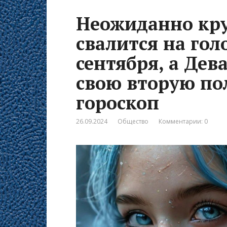
Неожиданно кру
свалится на гол
сентября, а Дев
свою вторую по
гороскоп
26.09.2024
Общество
Комментарии: 0