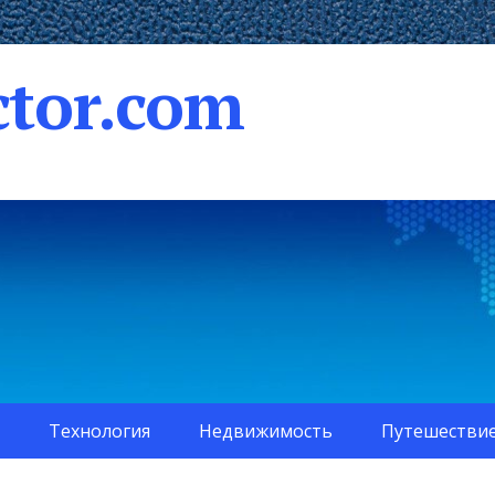
tor.com
Технология
Недвижимость
Путешестви