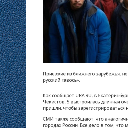
Приезжие из ближнего зарубежья, не
русский «авось».
Как сообщает URA.RU, в Екатеринбур
Чекистов, 5 выстроилась длинная оч
пришли, чтобы зарегистрироваться н
СМИ также сообщают, что аналогична
городах России. Все дело в том, что