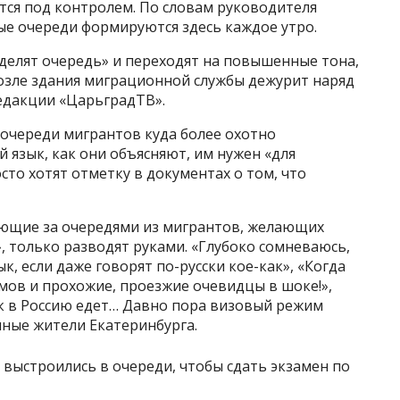
тся под контролем. По словам руководителя
ые очереди формируются здесь каждое утро.
делят очередь» и переходят на повышенные тона,
зле здания миграционной службы дежурит наряд
редакции «ЦарьградТВ».
 очереди мигрантов куда более охотно
й язык, как они объясняют, им нужен «для
осто хотят отметку в документах о том, что
ющие за очередями из мигрантов, желающих
, только разводят руками. «Глубоко сомневаюсь,
к, если даже говорят по-русски кое-как», «Когда
мов и прохожие, проезжие очевидцы в шоке!»,
к в Россию едет… Давно пора визовый режим
нные жители Екатеринбурга.