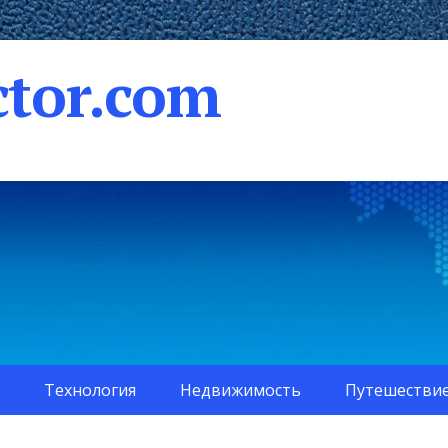
tor.com
Технология
Недвижимость
Путешестви