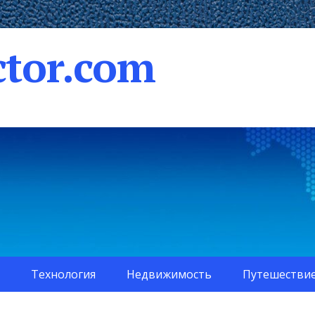
tor.com
Технология
Недвижимость
Путешестви