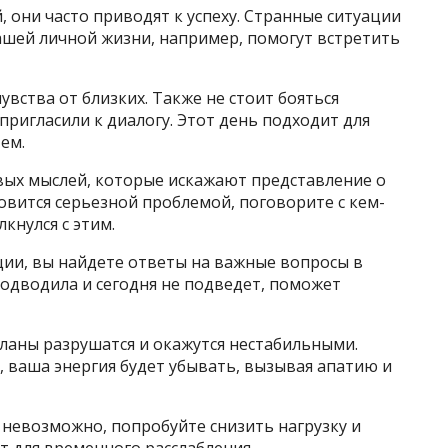
 они часто приводят к успеху. Странные ситуации
ашей личной жизни, например, помогут встретить
увства от близких. Также не стоит бояться
пригласили к диалогу. Этот день подходит для
ем.
вых мыслей, которые искажают представление о
овится серьезной проблемой, поговорите с кем-
кнулся с этим.
ции, вы найдете ответы на важные вопросы в
 подводила и сегодня не подведет, поможет
ланы разрушатся и окажутся нестабильными.
, ваша энергия будет убывать, вызывая апатию и
 невозможно, попробуйте снизить нагрузку и
 для временного расслабления.