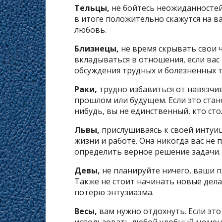
Тельцы,
не бойтесь неожиданностей,
в итоге положительно скажутся на в
любовь.
Близнецы,
не время скрывать свои ч
вкладываться в отношения, если вас 
обсуждения трудных и болезненных т
Раки,
трудно избавиться от навязчи
прошлом или будущем. Если это стан
нибудь, вы не единственный, кто стол
Львы,
прислушиваясь к своей интуи
жизни и работе. Она никогда вас не
определить верное решение задачи.
Девы,
не планируйте ничего, ваши п
Также не стоит начинать новые дела
потерю энтузиазма.
Весы,
вам нужно отдохнуть. Если это
использовать любой удобный момент