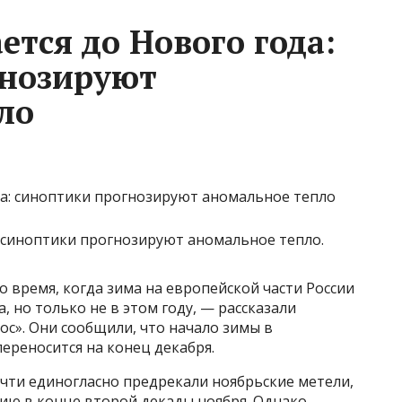
тся до Нового года:
гнозируют
ло
: синоптики прогнозируют аномальное тепло.
о время, когда зима на европейской части России
, но только не в этом году, — рассказали
с». Они сообщили, что начало зимы в
ереносится на конец декабря.
чти единогласно предрекали ноябрьские метели,
ию в конце второй декады ноября. Однако,