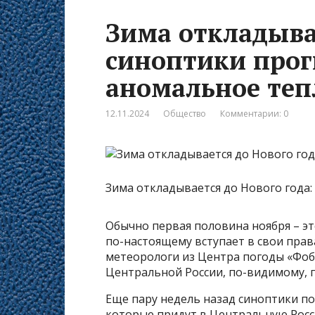
Зима откладывае
синоптики про
аномальное теп
12.11.2024
Общество
Комментарии: 0
Зима откладывается до Нового года
Обычно первая половина ноября – эт
по-настоящему вступает в свои права
метеорологи из Центра погоды «Фобо
Центральной России, по-видимому, п
Еще пару недель назад синоптики по
которые придут в Центральную Росс