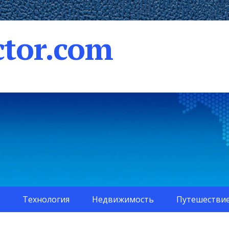
tor.com
Технология
Недвижимость
Путешестви