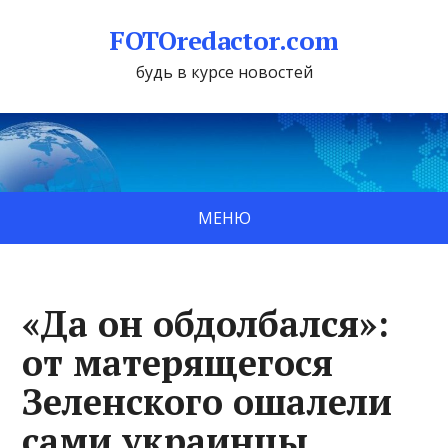
FOTOredactor.com
будь в курсе новостей
МЕНЮ
«Да он обдолбался»:
от матерящегося
Зеленского ошалели
сами украинцы