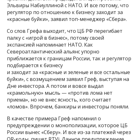
Эльвиры Набиуллиной с НАТО. И все потому, что
регулятор по отношению к бизнесу заходит за
«красные буйки», заявил топ-менеджер «Сбера».
Со слов Грефа выходит, что ЦБ РФ перегибает
палку с «игрой в бизнес», потому своей
экспансией напоминает НАТО. Как
Североатлантический альянс упорно
приближается к границам России, так и регулятор
подбирается к бизнесу
и заходит за «красные и зеленые и все остальные
буйки», с возмущением заявил Греф, выступая на
Дне инвестора. А потом и вовсе выдал
«крамольную» мысль — «против лома нет
приема», но не внес ясность, кого считает
«ломов». Впрочем, банкиры и инвесторы поняли.
В качестве примера Греф напомнил о
предупреждении о монополизации, которое ЦБ
России вынес «Сберу». И все из-за платежей через
QR-коды, пишет RTVi. Данное предупреждение