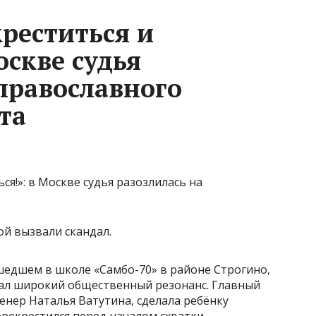
реститься и
оскве судья
православного
та
ой вызвали скандал.
шедшем в школе «Самбо-70» в районе Строгино,
ал широкий общественный резонанс. Главный
енер Наталья Ватутина, сделала ребёнку
ерекрестился перед началом схватки.