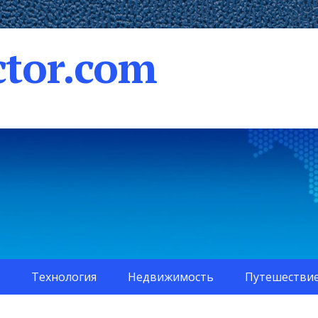
tor.com
Технология
Недвижимость
Путешестви