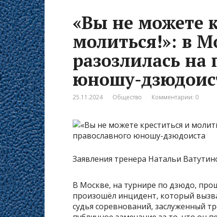
«Вы не можете к
молиться!»: в М
разозлилась на 
юношу-дзюдоис
25.11.2024
Общество
Комментарии: 0
Заявления тренера Натальи Ватутин
В Москве, на турнире по дзюдо, про
произошёл инцидент, который вызв
судья соревнований, заслуженный тр
публичное замечание за то, что он п