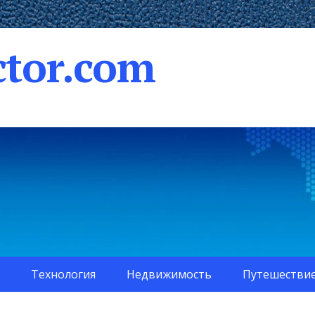
tor.com
Технология
Недвижимость
Путешестви