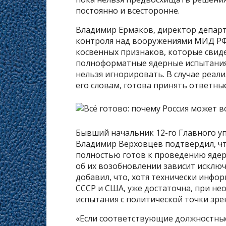
постоянно и всесторонне.
Владимир Ермаков, директор департ
контроля над вооружениями МИД РФ, 
косвенных признаков, которые свид
полноформатные ядерные испытания.
нельзя игнорировать. В случае реал
его словам, готова принять ответны
Бывший начальник 12-го Главного 
Владимир Верховцев подтвердил, чт
полностью готов к проведению ядер
об их возобновлении зависит исклю
добавил, что, хотя технически инфо
СССР и США, уже достаточна, при не
испытания с политической точки зре
«Если соответствующие должностны