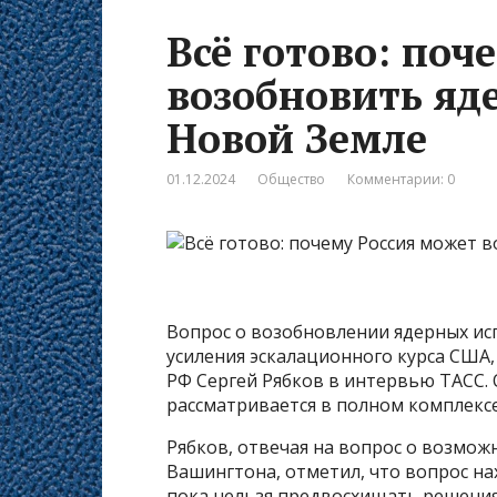
Всё готово: поч
возобновить яд
Новой Земле
01.12.2024
Общество
Комментарии: 0
Вопрос о возобновлении ядерных исп
усиления эскалационного курса США,
РФ Сергей Рябков в интервью ТАСС. 
рассматривается в полном комплексе
Рябков, отвечая на вопрос о возмож
Вашингтона, отметил, что вопрос нах
пока нельзя предвосхищать решения,