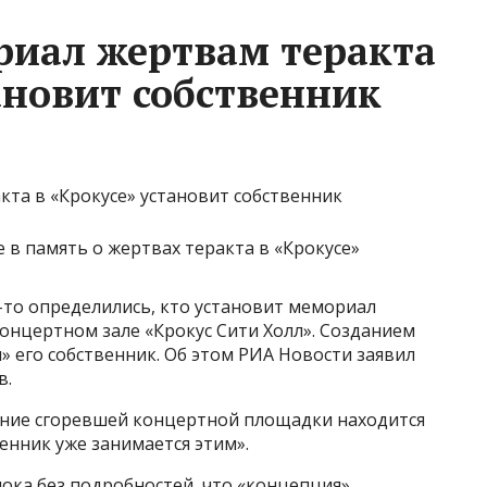
риал жертвам теракта
тановит собственник
в память о жертвах теракта в «Крокусе»
-то определились, кто установит мемориал
онцертном зале «Крокус Сити Холл». Созданием
 его собственник. Об этом РИА Новости заявил
ев.
ание сгоревшей концертной площадки находится
венник уже занимается этим».
пока без подробностей, что «концепция»