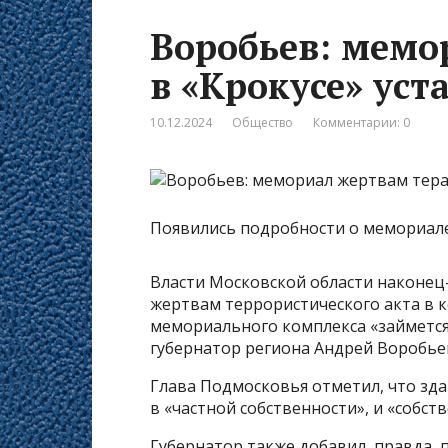
Воробьев: мемо
в «Крокусе» ус
10.12.2024
Общество
Комментарии: 0
Появились подробности о мемориале 
Власти Московской области наконец
жертвам террористического акта в к
мемориального комплекса «займется»
губернатор региона Андрей Воробь
Глава Подмосковья отметил, что зд
в «частной собственности», и «собст
Губернатор также добавил, правда, 