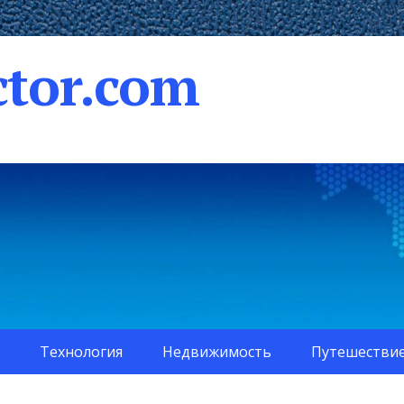
tor.com
Технология
Недвижимость
Путешестви