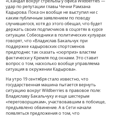
«Скандал вокруг стрельбы у офиса Wildberries —
удар по репутации главы Чечни Рамзана
Кадырова. Пока он вообще не выступил ни с
каким публичным заявлением по поводу
случившегося, хотя до этого обещал, что будет
держать своих подписчиков в соцсетях в курсе
ситуации. Собеседники в политических кулуарах
говорят, что «Владислав Бакальчук при
поддержке кадыровских спортсменов
предподнес так сказать «сюрприз» властям
фактически у Кремля под окнами. Это ставит
вопрос о том, насколько вообще управляема
ситуация в окружении Кадырова».
На утро 19 сентября стало известно, что
государственная машина пытается вернуть
ситуацию вокруг Wildberries в правовое поле:
Владиславу Бакальчуку и еще шестерым
«переговорщикам», участвовавшим в побоище,
предъявлено обвинение. А в Сети начали
появляться предложения о том, что